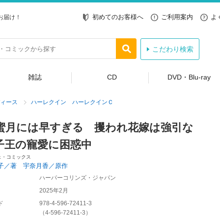
初めてのお客様へ
ご利用案内
よ
お届け！
こだわり検索
雑誌
CD
DVD・Blu-ray
ィース
ハーレクイン ハーレクインＣ
蜜月には早すぎる 攫われ花嫁は強引な
子王の寵愛に困惑中
ェ・コミックス
子／著 宇奈月香／原作
ハーパーコリンズ・ジャパン
2025年2月
ド
978-4-596-72411-3
（
4-596-72411-3
）