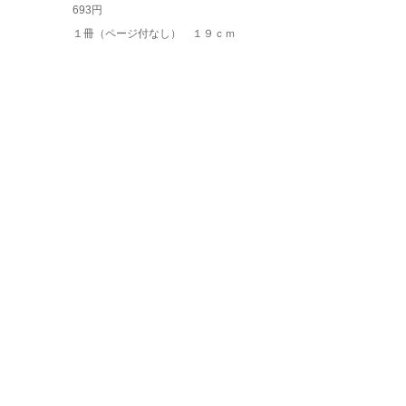
693円
１冊（ページ付なし） １９ｃｍ