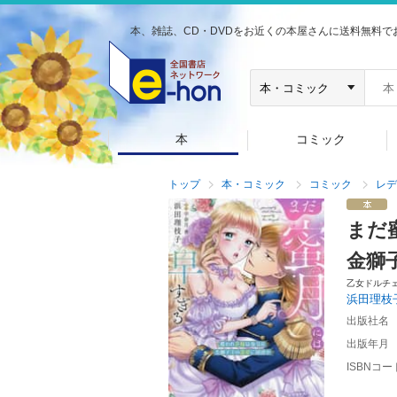
本、雑誌、CD・DVDをお近くの本屋さんに送料無料で
本
コミック
トップ
本・コミック
コミック
レデ
まだ
金獅
乙女ドルチ
浜田理枝
出版社名
出版年月
ISBNコー