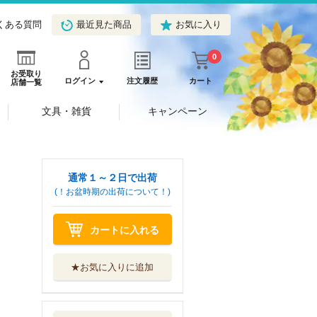
くある質問
最近見た商品
お気に入り
0
お受取り
ログイン
注文履歴
カート
店舗一覧
文具・雑貨
キャンペーン
通常１～２日で出荷
(！お盆時期の出荷について！)
カートに入れる
★お気に入りに追加
断罪の微笑 ３
イースト・プレス