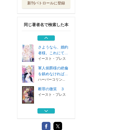
新刊パトロールに登録
君を愛することを
許してほしい ...
プランタン出版
同じ著者名で検索した本
断罪の微笑 ２
イースト・プレス
さようなら、婚約
者様。これにて...
イースト・プレス
軍人侯爵様の絶倫
を鎮めなければ...
ハーパーコリン...
断罪の微笑 ３
イースト・プレス
君を愛することを
許してほしい ...
プランタン出版