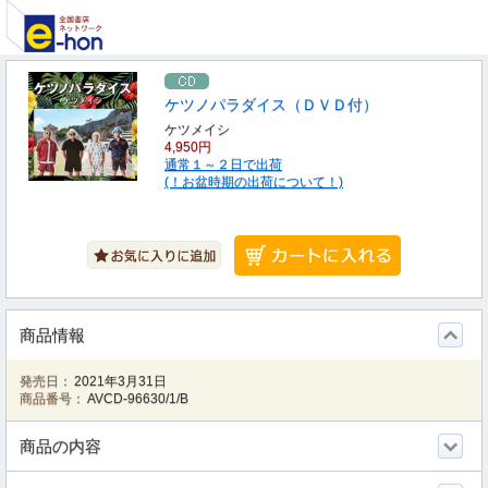
ケツノパラダイス（ＤＶＤ付）
ケツメイシ
4,950円
通常１～２日で出荷
(！お盆時期の出荷について！)
商品情報
発売日：
2021年3月31日
商品番号：
AVCD-96630/1/B
商品の内容