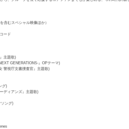
。
映像を含むスペシャル映像ほか）
ルコード
ニ』主題歌)
NEXT GENERATIONS-』OPテーマ)
女 警視庁文書捜査官』主題歌)
ング)
ガーディアンズ』主題歌)
マソング)
enes