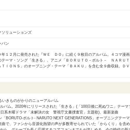
クソリューションズ
ャパン
９年１２月に発売された『ＷＥ ＤＯ』に続く９枚目のアルバム。４コマ漫画
のテーマ・ソング「生きる」、アニメ「ＢＯＲＵＴＯ－ボルト－ ＮＡＲＵＴ
ＡＴＩＯＮＳ」のオープニング・テーマ「ＢＡＫＵ」を含む全９曲収録。ＤＶ
るいきものがかりのニューアルバム
バム。2020年にリリースされた「生きる」(「100日後に死ぬワニ」テーマ
朝日系木曜ドラマ「未解決の女 警視庁文書捜査官」主題歌)、最新楽曲
ORUTO-ボルト- NARUTO NEXT GENERATIONS」オープニングテーマ
楽曲で、ファンから音源化熱望の声が多数寄せられていた「からくり」を含め
ンから、グループを長く応援するコアファンまでもが楽しめる、今の時代の新