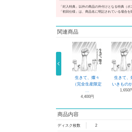
「封入特典」以外の商品の外付けとなる特典（ポ
「初回仕様」は、商品名に明記されている場合を
関連商品
きものがかり
いきものがかり
生きて、燦々
生きて、
 みなさん …
の みなさん …
（完全生産限定
いきもの
11,000 …
6,600円
1,650
…
4,400円
商品内容
ディスク枚数
2