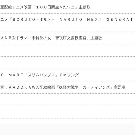
東宝配給アニメ映画「１００日間生きたワニ」主題歌
アニメ「ＢＯＲＵＴＯ－ボルト－ ＮＡＲＵＴＯ ＮＥＸＴ ＧＥＮＥＲＡＴ
 ＡＮＢ系ドラマ「未解決の女 警視庁文書捜査官」主題歌
ＢＣ－ＭＡＲＴ「スリムパンプス」ＣＭソング
東宝，ＫＡＤＯＫＡＷＡ配給映画「妖怪大戦争 ガーディアンズ」主題歌