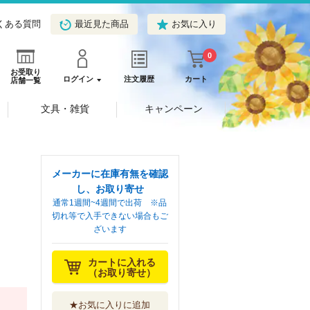
くある質問
最近見た商品
お気に入り
0
お受取り
ログイン
注文履歴
カート
店舗一覧
文具・雑貨
キャンペーン
メーカーに在庫有無を確認
し、お取り寄せ
通常1週間~4週間で出荷 ※品
切れ等で入手できない場合もご
ざいます
カートに入れる
（お取り寄せ）
★お気に入りに追加