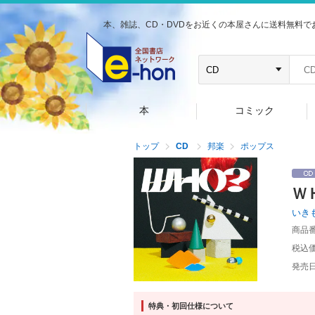
本、雑誌、CD・DVDをお近くの本屋さんに送料無料で
本
コミック
トップ
CD
邦楽
ポップス
Ｗ
いき
商品
税込
発売
特典・初回仕様について