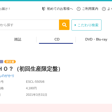
初めてのお客様へ
ご利用案内
よ
お届け！
こだわり検索
雑誌
CD
DVD・Blu-ray
ＨＯ？（初回生産限定盤）
ものがかり
番号
ESCL-5505/6
価格
4,180円
日
2021年3月31日