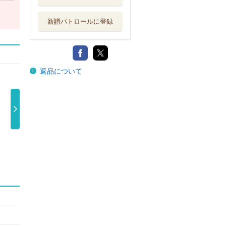
新譜パトロールに登録
返品について
あそび
あそび（初回生
いきものがかり
いき
いきものがかり
産限定盤）い …
の みなさん …
の 
3,520円
6,050円
6,600円