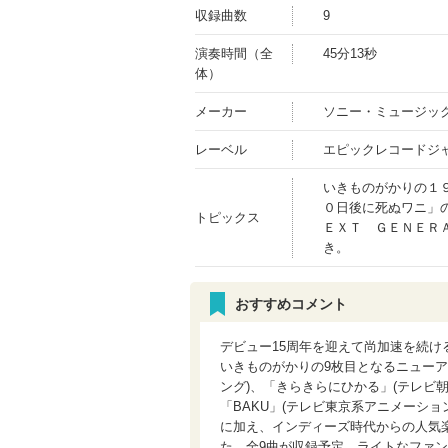
収録曲数
9
演奏時間（全
45分13秒
体）
メーカー
ソニー・ミュージッ
レーベル
エピックレコードジ
いきものがかりの１
０日後に死ぬワニ」
トピックス
ＥＸＴ ＧＥＮＥＲ
き。
おすすめコメント
デビュー15周年を迎えて尚加速を続け
いきものがかりの9枚目となるニューアル
ング)、「きらきらにひかる」(テレビ
「BAKU」(テレビ東京系アニメーション「B
に加え、インディーズ時代からの人気
た、全9曲が収録予定。ライトなファ