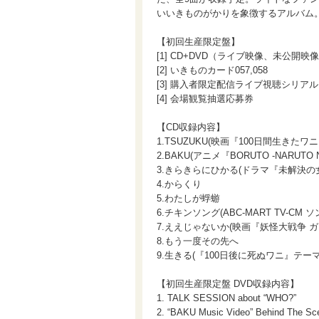
いいきものがかりを象徴するアルバム
【初回生産限定盤】
[1] CD+DVD（ライブ映像、未公開
[2] いきものカード057,058
[3] 購入者限定配信ライブ視聴シリア
[4] 会場観覧抽選応募券
【CD収録内容】
1.TSUZUKU(映画『100日間生きたワ
2.BAKU(アニメ『BORUTO -NARUTO 
3.きらきらにひかる(ドラマ『未解決の
4.からくり
5.わたしが蜉蝣
6.チキンソング(ABC-MART TV-CM ソ
7.ええじゃないか(映画『妖怪大戦争 
8.もう一度その先へ
9.生きる(『100日後に死ぬワニ』テー
【初回生産限定盤 DVD収録内容】
1. TALK SESSION about “WHO?”
2. “BAKU Music Video” Behind The Sc