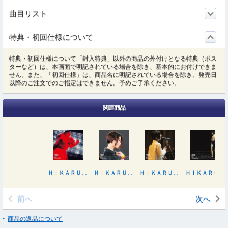
曲目リスト
特典・初回仕様について
特典・初回仕様について「封入特典」以外の商品の外付けとなる特典（ポス
ターなど）は、本画面で明記されている場合を除き、基本的にお付けできま
せん。また、「初回仕様」は、商品名に明記されている場合を除き、発売日
以降のご注文でのご指定はできません。予めご了承ください。
関連商品
ＨＩＫＡＲＵ ＵＴＡＤＡ ＬＩＶＥ ＣＨＲＯＮＩＣＬＥＳ ＵＴＡＤＡ ＵＮＩＴＥＤ ２００６
ＨＩＫＡＲＵ ＵＴＡＤＡ ＬＩＶＥ ＣＨＲＯＮＩＣＬＥＳ ＷＩＬＤ ＬＩＦＥ（２０１０）
ＨＩＫＡＲＵ ＵＴＡＤＡ ＬＩＶＥ ＣＨＲＯＮＩＣＬＥＳ Ｌｉｖｅ Ｓｅｓｓｉｏｎｓ ｆｒｏｍ Ａｉｒ Ｓｔｕｄｉｏｓ（２０２２）
ＨＩＫＡＲＵ ＵＴＡＤＡ ＬＩＶＥ ＣＨＲＯＮＩＣＬＥＳ Ｌａｕｇｈｔｅｒ ｉｎ ｔｈｅ Ｄａｒｋ Ｔｏｕｒ ２０１８
前へ
次へ
商品の返品について