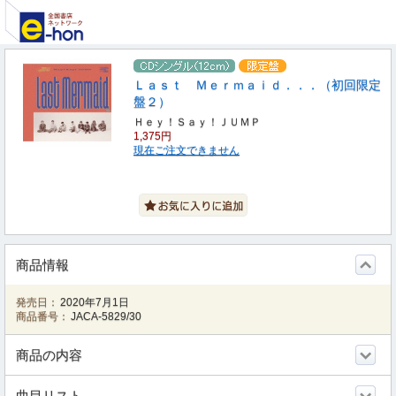
Ｌａｓｔ Ｍｅｒｍａｉｄ．．．（初回限定
盤２）
Ｈｅｙ！Ｓａｙ！ＪＵＭＰ
1,375円
現在ご注文できません
商品情報
発売日：
2020年7月1日
商品番号：
JACA-5829/30
商品の内容
曲目リスト