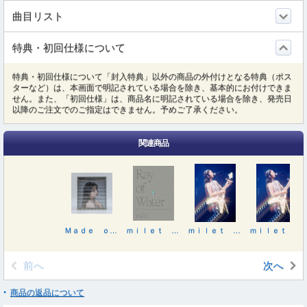
曲目リスト
特典・初回仕様について
特典・初回仕様について「封入特典」以外の商品の外付けとなる特典（ポス
ターなど）は、本画面で明記されている場合を除き、基本的にお付けできま
せん。また、「初回仕様」は、商品名に明記されている場合を除き、発売日
以降のご注文でのご指定はできません。予めご了承ください。
関連商品
Ｍａｄｅ ｏｆ Ｇｌａｓｓ（初回生産限定盤／ＤＶＤ付）
ｍｉｌｅｔ Ｌｉｖｅ ａｔ Ｎｉｐｐｏｎ Ｂｕｄｏｋａｎ“Ｒａｙ ｏｆ Ｗａｔｅｒ”（完全生産限定盤）
ｍｉｌｅｔ Ｌｉｖｅ ａｔ Ｎｉｐｐｏｎ Ｂｕｄｏｋａｎ“Ｒａｙ ｏｆ Ｗａｔｅｒ”
ｍｉｌｅｔ Ｌｉｖｅ ａｔ Ｎｉｐｐｏｎ Ｂｕｄｏｋａｎ“Ｒａｙ ｏｆ Ｗａｔｅｒ”
前へ
次へ
商品の返品について