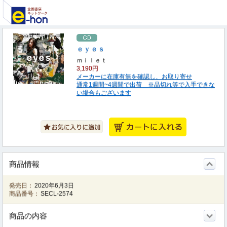
ｅｙｅｓ
ｍｉｌｅｔ
3,190円
メーカーに在庫有無を確認し、お取り寄せ
通常1週間~4週間で出荷 ※品切れ等で入手できな
い場合もございます
商品情報
発売日：
2020年6月3日
商品番号：
SECL-2574
商品の内容