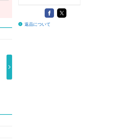
返品について
Ｅ．
ドラマ「ｔｏ
．ＥＮＤＲＥＣ
ＥＮＤＲＥＣＨ
 …
Ｈｅａｒｔ …
ＨＥＲＩ．Ｔ …
ＥＲＩ ＴＳ …
32,340 …
7,480円
7,000円