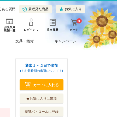
くある質問
最近見た商品
お気に入り
0
お受取り
ログイン
注文履歴
カート
店舗一覧
文具・雑貨
キャンペーン
通常１～２日で出荷
(！お盆時期の出荷について！)
カートに入れる
★お気に入りに追加
新譜パトロールに登録