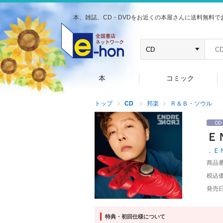
本、雑誌、CD・DVDをお近くの本屋さんに送料無料で
本
コミック
トップ
CD
邦楽
Ｒ＆Ｂ・ソウル
Ｅ
．Ｅ
商品
税込
発売
特典・初回仕様について