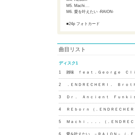
M5. Machi....
M6. 愛を叶えたい -RAION-
■24p フォトカード
曲目リスト
ディスク1
1
雑味 ｆｅａｔ．Ｇｅｏｒｇｅ Ｃｌ
2
．ＥＮＤＲＥＣＨＥＲＩ． Ｂｒｏｔ
3
Ｄｒ． Ａｎｃｉｅｎｔ Ｆｕｎｋｉ
4
ＲＥｂｏｒｎ （．ＥＮＤＲＥＣＨＥＲ
5
Ｍａｃｈｉ．．．． （．ＥＮＤＲＥＣ
6
愛を叶えたい －ＲＡＩＯＮ－ （．Ｅ