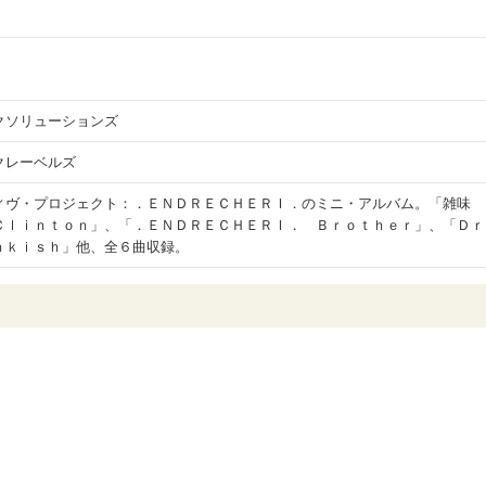
クソリューションズ
クレーベルズ
ィヴ・プロジェクト：．ＥＮＤＲＥＣＨＥＲＩ．のミニ・アルバム。「雑味 
Ｃｌｉｎｔｏｎ」、「．ＥＮＤＲＥＣＨＥＲＩ． Ｂｒｏｔｈｅｒ」、「Ｄｒ
ｎｋｉｓｈ」他、全６曲収録。