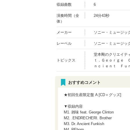
収録曲数
6
演奏時間（全
24分43秒
体）
メーカー
ソニー・ミュージッ
レーベル
ソニー・ミュージッ
堂本剛のクリエイテ
トピックス
ｔ．Ｇｅｏｒｇｅ 
ｎｃｉｅｎｔ Ｆｕ
おすすめコメント
★初回生産限定盤 A [CD＋グッズ]
▼収録内容
M1. 雑味 feat. George Clinton
M2. .ENDRECHERI. Brother
M3. Dr. Ancient Funkish
M4. REborn