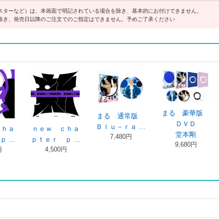
スターなど）は、本画面で明記されている場合を除き、基本的にお付けできません。
除き、発売日以降のご注文でのご指定はできません。予めご了承ください
る 豪華版
まる 豪華版
ＤＶＤ
Ｂｌｕ－ｒａ …
ＥＮＤ ＲＥ
ＥＮＤ Ｒ
10,780 …
堂本剛
（初回生産限定
ＥＮＤＲＥＣ
9,680円
2,300円
…
2,900円