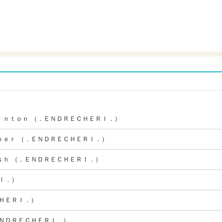
ｉｎｔｏｎ （．ＥＮＤＲＥＣＨＥＲＩ．）
ｈｅｒ （．ＥＮＤＲＥＣＨＥＲＩ．）
ｓｈ （．ＥＮＤＲＥＣＨＥＲＩ．）
Ｉ．）
ＨＥＲＩ．）
ＮＤＲＥＣＨＥＲＩ．）