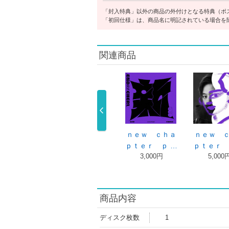
「封入特典」以外の商品の外付けとなる特典（ポ
「初回仕様」は、商品名に明記されている場合を
関連商品
ま
まる 通常版
Ｂｌｕ－ｒａ …
ｎｅｗ ｃｈａ
ｎｅｗ ｃｈａ
7,480円
ｐｔｅｒ ｐ …
ｐｔｅｒ ｐ …
5,000円
4,500円
商品内容
ディスク枚数
1