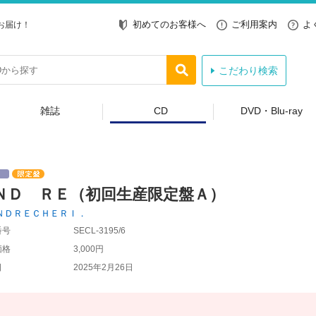
初めてのお客様へ
ご利用案内
よ
お届け！
こだわり検索
雑誌
CD
DVD・Blu-ray
ＮＤ ＲＥ（初回生産限定盤Ａ）
ＮＤＲＥＣＨＥＲＩ．
番号
SECL-3195/6
価格
3,000円
日
2025年2月26日