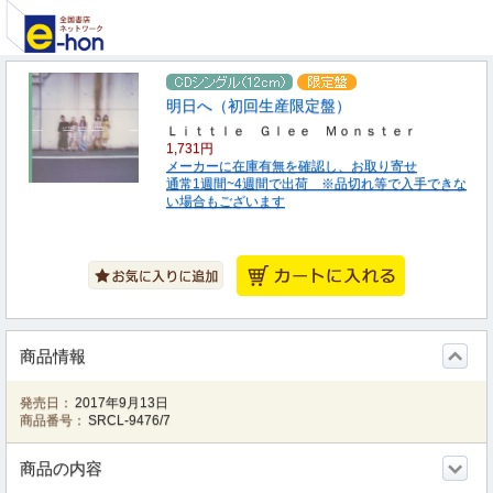
明日へ（初回生産限定盤）
Ｌｉｔｔｌｅ Ｇｌｅｅ Ｍｏｎｓｔｅｒ
1,731円
メーカーに在庫有無を確認し、お取り寄せ
通常1週間~4週間で出荷 ※品切れ等で入手できな
い場合もございます
商品情報
発売日：
2017年9月13日
商品番号：
SRCL-9476/7
商品の内容