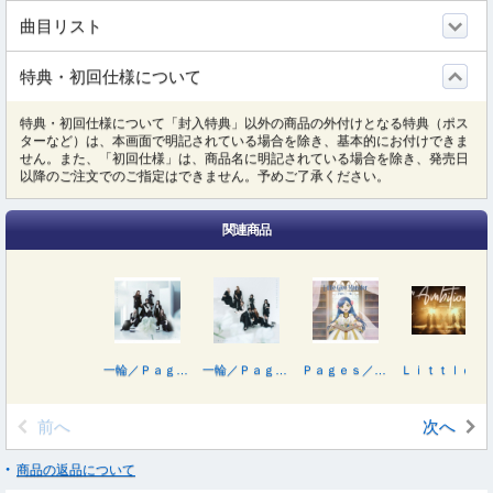
曲目リスト
特典・初回仕様について
特典・初回仕様について「封入特典」以外の商品の外付けとなる特典（ポス
ターなど）は、本画面で明記されている場合を除き、基本的にお付けできま
せん。また、「初回仕様」は、商品名に明記されている場合を除き、発売日
以降のご注文でのご指定はできません。予めご了承ください。
関連商品
一輪／Ｐａｇｅｓ（初回生産限定盤）
一輪／Ｐａｇｅｓ
Ｐａｇｅｓ／一輪（期間生産限定盤）
Ｌｉｔｔｌｅ Ｇｌｅｅ Ｍｏｎｓｔｅｒ Ｌｉｖｅ Ｔｏｕｒ ２０２５“Ａｍｂｉｔｉｏｕｓ”（初回生産限定盤）
前へ
次へ
商品の返品について