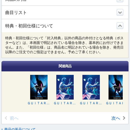
曲目リスト
特典・初回仕様について
特典・初回仕様について「封入特典」以外の商品の外付けとなる特典（ポス
ターなど）は、本画面で明記されている場合を除き、基本的にお付けできま
せん。また、「初回仕様」は、商品名に明記されている場合を除き、発売日
以降のご注文でのご指定はできません。予めご了承ください。
関連商品
ＧＵＩＴＡＲＨＹＴＨＭ ＶＩＩＩ ＴＯＵＲ“Ｔｈｅ Ｆｉｎａｌ ｉｎ 武道館”（初回生産限定Ｃｏｍｐｌｅｔｅ Ｅｄｉｔｉｏｎ）
ＧＵＩＴＡＲＨＹＴＨＭ ＶＩＩＩ ＴＯＵＲ“Ｔｈｅ Ｆｉｎａｌ ｉｎ 武道館”
ＧＵＩＴＡＲＨＹＴＨＭ ＶＩＩＩ ＴＯＵＲ“Ｔｈｅ Ｆｉｎａｌ ｉｎ 武道館”
ＧＵＩＴＡＲＨＹＴＨＭ ＶＩＩＩ ＴＯＵＲ“Ｔｈｅ Ｆｉｎａｌ ｉｎ 武道館”（初回生産限定Ｃｏｍｐｌｅｔｅ Ｅｄｉｔｉｏｎ）
前へ
次へ
商品の返品について