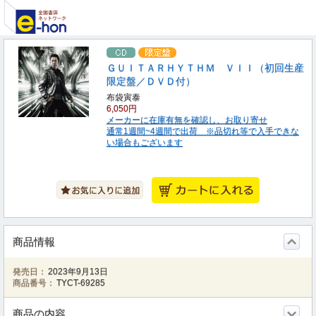
ＧＵＩＴＡＲＨＹＴＨＭ ＶＩＩ（初回生産
限定盤／ＤＶＤ付）
布袋寅泰
6,050円
メーカーに在庫有無を確認し、お取り寄せ
通常1週間~4週間で出荷 ※品切れ等で入手できな
い場合もございます
商品情報
発売日：
2023年9月13日
商品番号：
TYCT-69285
商品の内容