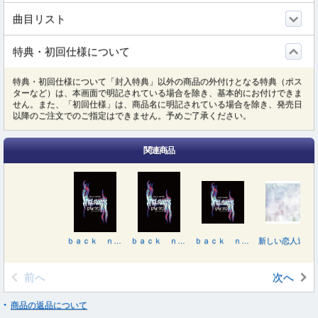
曲目リスト
特典・初回仕様について
特典・初回仕様について「封入特典」以外の商品の外付けとなる特典（ポス
ターなど）は、本画面で明記されている場合を除き、基本的にお付けできま
せん。また、「初回仕様」は、商品名に明記されている場合を除き、発売日
以降のご注文でのご指定はできません。予めご了承ください。
関連商品
ｂａｃｋ ｎｕｍｂｅｒ“ａｎｔｉ ｓｌｅｅｐｓ ｔｏｕｒ ２０２４”ａｔ ＳＡＩＴＡＭＡ ＳＵＰＥＲ ＡＲＥＮＡ
ｂａｃｋ ｎｕｍｂｅｒ“ａｎｔｉ ｓｌｅｅｐｓ ｔｏｕｒ ２０２４”ａｔ ＳＡＩＴＡＭＡ ＳＵＰＥＲ ＡＲＥＮＡ
ｂａｃｋ ｎｕｍｂｅｒ“ａｎｔｉ ｓｌｅｅｐｓ ｔｏｕｒ ２０２４”ａｔ ＳＡＩＴＡＭＡ ＳＵＰＥＲ ＡＲＥＮＡ（初回限定ＢＯＸ）
新しい恋人達に（初回限定盤／Ｂｌｕ－ｒａｙ Ｄｉｓｃ付）
前へ
次へ
商品の返品について