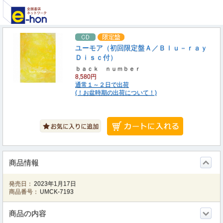
ユーモア（初回限定盤Ａ／Ｂｌｕ－ｒａｙ
Ｄｉｓｃ付）
ｂａｃｋ ｎｕｍｂｅｒ
8,580円
通常１～２日で出荷
(！お盆時期の出荷について！)
商品情報
発売日：
2023年1月17日
商品番号：
UMCK-7193
商品の内容