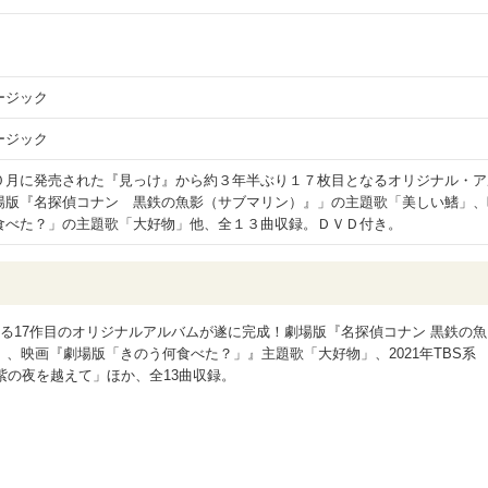
ージック
ージック
０月に発売された『見っけ』から約３年半ぶり１７枚目となるオリジナル・ア
場版『名探偵コナン 黒鉄の魚影（サブマリン）』」の主題歌「美しい鰭」、
食べた？」の主題歌「大好物」他、全１３曲収録。ＤＶＤ付き。
る17作目のオリジナルアルバムが遂に完成！劇場版『名探偵コナン 黒鉄の魚
、映画『劇場版「きのう何食べた？」』主題歌「大好物」、2021年TBS系
紫の夜を越えて」ほか、全13曲収録。