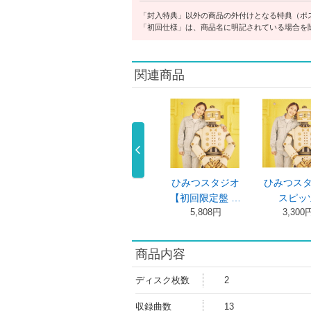
「封入特典」以外の商品の外付けとなる特典（ポ
「初回仕様」は、商品名に明記されている場合を
関連商品
美しい鰭
ＳＰＩＴＺ Ｊ
スピッツ コン
ＳＰＩＴ
スピッツ
ＡＭＢＯＲＥ …
サート ２０ …
ＡＭＢＯ
1,485円
6,091円
6,559円
7,10
商品内容
ディスク枚数
2
収録曲数
13