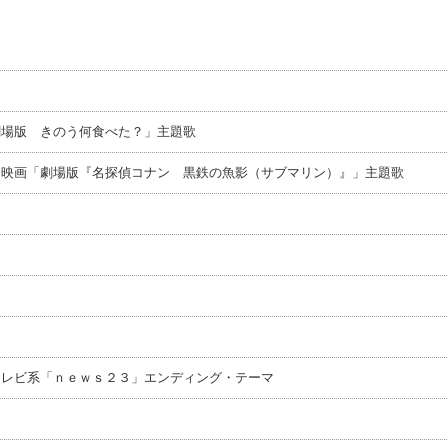
劇場版 きのう何食べた？」主題歌
メ映画「劇場版『名探偵コナン 黒鉄の魚影（サブマリン）』」主題歌
テレビ系「ｎｅｗｓ２３」エンディング・テーマ