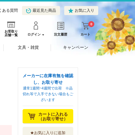
くある質問
最近見た商品
お気に入り
0
お受取り
ログイン
注文履歴
カート
店舗一覧
文具・雑貨
キャンペーン
メーカーに在庫有無を確認
し、お取り寄せ
通常1週間~4週間で出荷 ※品
切れ等で入手できない場合もご
ざいます
カートに入れる
（お取り寄せ）
★お気に入りに追加