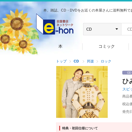
本、雑誌、CD・DVDをお近くの本屋さんに送料無料で
本
コミック
トップ
CD
邦楽
ロック
ひ
スピ
商品
税込
発売
特典・初回仕様について