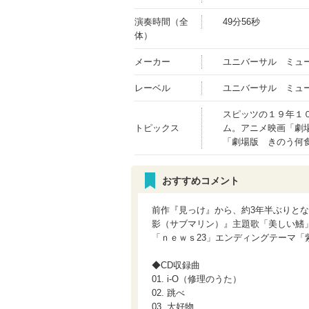
演奏時間（全
49分56秒
体）
メーカー
ユニバーサル ミュ
レーベル
ユニバーサル ミュ
スピッツの１９年１
トピックス
ム。アニメ映画「劇
「劇場版 きのう何
おすすめコメント
前作『見っけ』から、約3年半ぶりとな
影（サブマリン）』主題歌「美しい鰭」
「ｎｅｗｓ23」エンディングテーマ「
◆CD収録曲
01. i-O（修理のうた）
02. 跳べ
03. 大好物