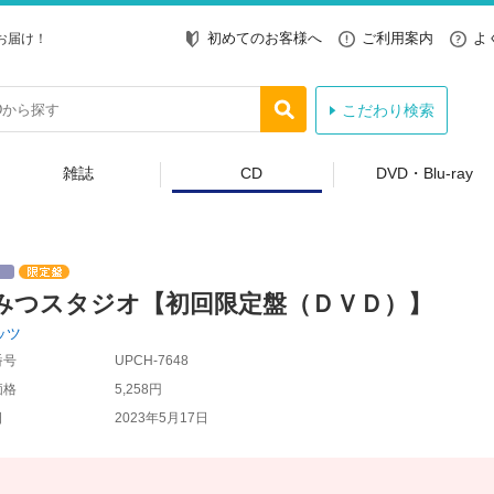
初めてのお客様へ
ご利用案内
よ
お届け！
こだわり検索
雑誌
CD
DVD・Blu-ray
みつスタジオ【初回限定盤（ＤＶＤ）】
ッツ
番号
UPCH-7648
価格
5,258円
日
2023年5月17日