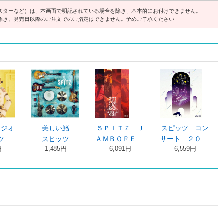
スターなど）は、本画面で明記されている場合を除き、基本的にお付けできません。
除き、発売日以降のご注文でのご指定はできません。予めご了承ください
Ｚ Ｊ
スピッツ コン
花鳥風月＋
見っけ
ＲＥ …
サート ２０ …
スピッツ
スピッツ
9円
5,540円
3,300円
3,300円