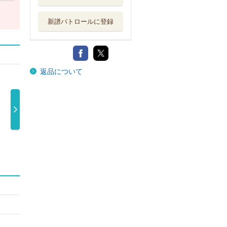
新譜パトロールに登録
返品について
優しいあの子
ＳＰＩＴＺ ３
ＳＰＩＴＺ ３
Ｃ
スピッツ
０ｔｈ ＡＮ …
０ｔｈ ＡＮ …
Ｉ
1,100円
8,128円
7,109円