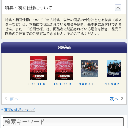
特典・初回仕様について
特典・初回仕様について「封入特典」以外の商品の外付けとなる特典（ポス
ターなど）は、本画面で明記されている場合を除き、基本的にお付けできま
せん。また、「初回仕様」は、商品名に明記されている場合を除き、発売日
以降のご注文でのご指定はできません。予めご了承ください。
関連商品
ＪＯ１ＤＥＲ ＳＨＯＷ ２０２５‘ＷＨＥＲＥＶＥＲ ＷＥ ＡＲＥ’ＩＮ ＴＯＫＹＯ ＤＯＭＥ
ＪＯ１ＤＥＲ ＳＨＯＷ ２０２５‘ＷＨＥＲＥＶＥＲ ＷＥ ＡＲＥ’ＩＮ ＴＯＫＹＯ ＤＯＭＥ
Ｈａｎｄｚ Ｉｎ Ｍｙ Ｐｏｃｋｅｔ
Ｈａｎｄｚ Ｉｎ Ｍｙ Ｐｏｃｋｅｔ（初回限定盤Ｂ）
前へ
次へ
商品の返品について