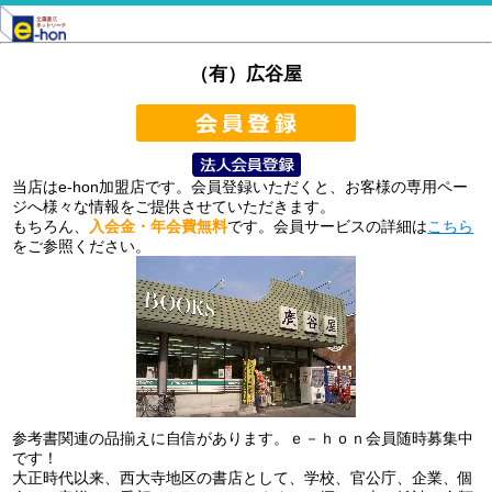
（有）広谷屋
当店はe-hon加盟店です。会員登録いただくと、お客様の専用ペー
ジへ様々な情報をご提供させていただきます。
もちろん、
入会金・年会費無料
です。会員サービスの詳細は
こちら
をご参照ください。
参考書関連の品揃えに自信があります。ｅ－ｈｏｎ会員随時募集中
です！
大正時代以来、西大寺地区の書店として、学校、官公庁、企業、個