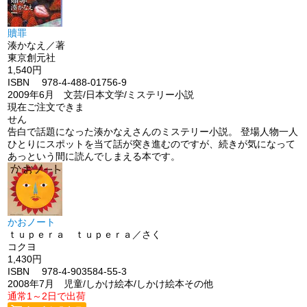
贖罪
湊かなえ／著
東京創元社
1,540円
ISBN 978-4-488-01756-9
2009年6月 文芸/日本文学/ミステリー小説
現在ご注文できま
せん
告白で話題になった湊かなえさんのミステリー小説。 登場人物一人
ひとりにスポットを当て話が突き進むのですが、続きが気になって
あっという間に読んでしまえる本です。
かおノート
ｔｕｐｅｒａ ｔｕｐｅｒａ／さく
コクヨ
1,430円
ISBN 978-4-903584-55-3
2008年7月 児童/しかけ絵本/しかけ絵本その他
通常1～2日で出荷