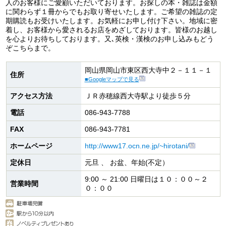
人のお客様にご愛顧いただいております。お探しの本・雑誌は金額
に関わらず１冊からでもお取り寄せいたします。ご希望の雑誌の定
期購読もお受けいたします。お気軽にお申し付け下さい。地域に密
着し、お客様から愛されるお店をめざしております。皆様のお越し
を心よりお待ちしております。又､英検・漢検のお申し込みもどう
ぞこちらまで。
岡山県岡山市東区西大寺中２－１１－１
住所
■Googleマップで見る
アクセス方法
ＪＲ赤穂線西大寺駅より徒歩５分
電話
086-943-7788
FAX
086-943-7781
ホームページ
http://www17.ocn.ne.jp/~hirotani/
定休日
元旦 、 お盆、年始(不定）
9:00 ～ 21:00 日曜日は１０：００～２
営業時間
０：００