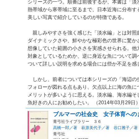
シリーズの一つ。順番は前後するが、本書は「淡
熱帯域から寒帯域に至るまで、日本近海に分布す
美しい写真で紹介しているのが特徴である。
親しみやすさを強く感じた「淡水編」とは対照
ダイナミックさや、鮮やかな極彩色の世界に驚か
想像していた範囲の小ささを実感させられる。他
対象としているためか、逆に身近な魚について調
ついて詳しい説明を求める場合には些か不足を感
しかし、前者については本シリーズの「海辺の
フォローが図れる点もあり、欠点以上に海の魚に
メリットが多いように思える。淡水編、海水編そ
魚好きの人にお勧めしたい。 （2014年03月29日
ブルマーの社会史 女子体育への
青弓社ライブラリー ３６
高橋一郎／著 萩原美代子／著 谷口雅子／著
青弓社