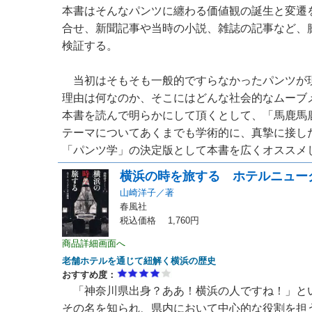
本書はそんなパンツに纏わる価値観の誕生と変遷
合せ、新聞記事や当時の小説、雑誌の記事など、
検証する。
当初はそもそも一般的ですらなかったパンツが
理由は何なのか、そこにはどんな社会的なムーブ
本書を読んで明らかにして頂くとして、「馬鹿馬
テーマについてあくまでも学術的に、真摯に接し
「パンツ学」の決定版として本書を広くオススメしたい
横浜の時を旅する ホテルニュー
山崎洋子／著
春風社
税込価格 1,760円
商品詳細画面へ
老舗ホテルを通じて紐解く横浜の歴史
おすすめ度：
「神奈川県出身？ああ！横浜の人ですね！」と
その名を知られ、県内において中心的な役割を担