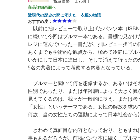
税込価格 1,760円
商品詳細画面へ
近現代の歴史の間に消えた一衣服の物語
おすすめ度：
以前に拙レビューで取り上げたパンツ本（ISBN:978
に続いて今回はブルマー本である。書棚で見かけ
レジに運んでいった一冊だが、拙レビュー担当の
あくまでも学術的な観点から、極めて冷静にブル
いかにして日本に進出し、そして消えて行ったの
5名の共著によって考察する内容となっている。
ブルマーと聞いて何を想像するか、あるいはそ
性別であったり、または年齢層によって大きく異
見えてくるのは、我々が一般的に捉え、または考
「女性」というテーマである。女性の解放を求め
何故、当の女性たちの運動によって日本社会から
きわめて真面目な内容となっており、ともすれ
事もあるだろうが、前掲パンツ本に続く「ブルマー学