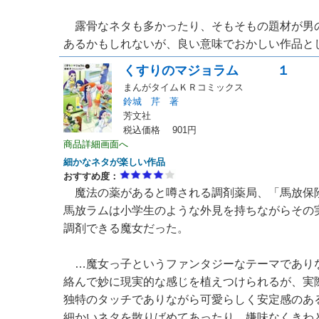
露骨なネタも多かったり、そもそもの題材が男
あるかもしれないが、良い意味でおかしい作品として
くすりのマジョラム １
まんがタイムＫＲコミックス
鈴城 芹 著
芳文社
税込価格 901円
商品詳細画面へ
細かなネタが楽しい作品
おすすめ度：
魔法の薬があると噂される調剤薬局、「馬放保
馬放ラムは小学生のような外見を持ちながらその
調剤できる魔女だった。
…魔女っ子というファンタジーなテーマであり
絡んで妙に現実的な感じを植えつけられるが、実
独特のタッチでありながら可愛らしく安定感のあ
細かいネタを散りばめてあったり、嫌味なくきわ