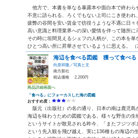
他方で、本書を単なる暴露本や面白本で終わら
不意に語られる、ろくでもない上司にこき使われ
疲弊の谷間を安い賃金で彷徨うような不遇に日々
高い意識と料理業界への深い愛情を伴って随所に
その時に垣間見えるシェフの人柄が、この本を単
ひとつ高い所に昇華させているように思える。 （20
海辺を食べる図鑑 獲って食べる
向原祥隆／写真と文
南方新社
税込価格 2,200円
商品詳細画面へ
「食べる」にフォーカスした海の図鑑
おすすめ度：
版元（出版社）の名の通り、日本の南は鹿児島
海辺を味わうための図鑑である。様々な野生の生
というサイトが散見される昨今、「またフジツボ
という先入観を飛び越え、実に136種もの海辺の