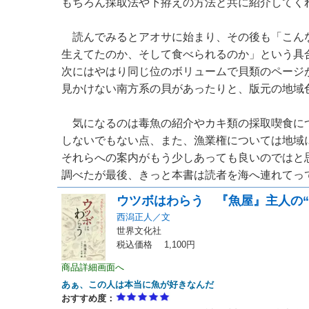
もちろん採取法や下拵えの方法と共に紹介してく
読んでみるとアオサに始まり、その後も「こん
生えてたのか、そして食べられるのか」という具
次にはやはり同じ位のボリュームで貝類のページ
見かけない南方系の貝があったりと、版元の地域
気になるのは毒魚の紹介やカキ類の採取喫食に
しないでもない点、また、漁業権については地域
それらへの案内がもう少しあっても良いのではと
調べたが最後、きっと本書は読者を海へ連れてってし
ウツボはわらう 『魚屋』主人の“
西潟正人／文
世界文化社
税込価格 1,100円
商品詳細画面へ
あぁ、この人は本当に魚が好きなんだ
おすすめ度：