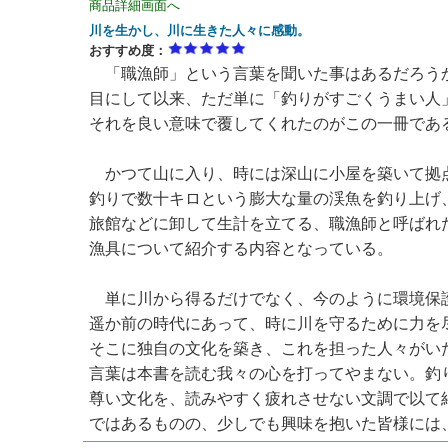
商品詳細画面へ
川を生かし、川に生きた人々に感動。
おすすめ度：
「職漁師」という言葉を聞いた事はあるだろう
目にして以来、ただ単に「釣りがすごくうまい人
それを良い意味で覆してくれたのがこの一冊であ
かつて山に入り、時には深山に小屋を築いて拠
釣りで数十キロという膨大な量の渓魚を釣り上げ
旅館などに卸して生計を立てる、職漁師と呼ばれ
漁具について紹介する内容となっている。
単に川から得るだけでなく、今のように環境保
遥か前の時代にあって、時に川を守るために力を
そこに独自の文化を築き、これを担った人々がい
言葉は本書を読む我々の心を打ってやまない。釣
尊い文化を、読みやすく疲れさせない文調で以て
ではあるものの、少しでも興味を抱いた皆様には、強