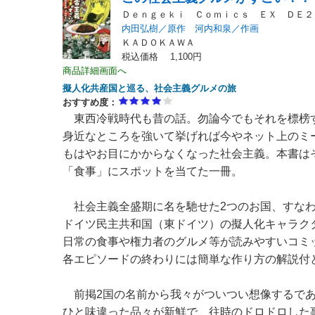
Ｄｅｎｇｅｋｉ Ｃｏｍｉｃｓ ＥＸ ＤＥ２
内田弘樹／原作 河内和泉／作画
ＫＡＤＯＫＡＷＡ
税込価格 1,100円
商品詳細画面へ
擬人化共産国と巡る、社会主義グルメの旅
おすすめ度：
東西冷戦時代も昔の話。勿論今でもそれを標榜
身近なところを強いて挙げれば今やネット上のミ
もはやお目にかからなくなった社会主義。本書は
「食事」にスポットを当てた一冊。
社会主義全盛期に名を馳せた2つのお国、すなわ
ドイツ民主共和国（東ドイツ）の擬人化キャラク
日常の食事や権力者のグルメ等が読みやすいコミ
各エピソードの終わりには簡単な作り方の解説付
前掲2国の名前から我々がついつい想像するであ
ひと味違った品々が新鮮で、往時のドロドロした