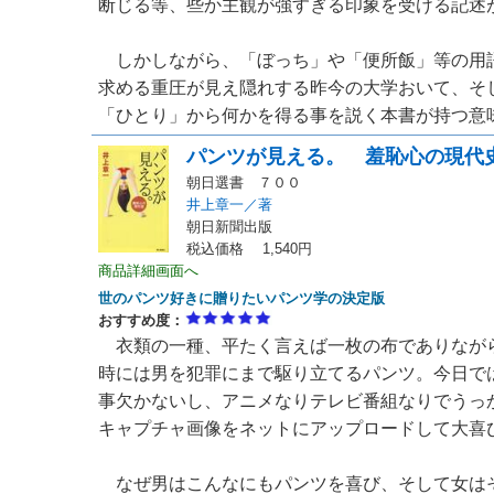
断じる等、些か主観が強すぎる印象を受ける記述
しかしながら、「ぼっち」や「便所飯」等の用
求める重圧が見え隠れする昨今の大学おいて、そ
「ひとり」から何かを得る事を説く本書が持つ意味は
パンツが見える。 羞恥心の現代
朝日選書 ７００
井上章一／著
朝日新聞出版
税込価格 1,540円
商品詳細画面へ
世のパンツ好きに贈りたいパンツ学の決定版
おすすめ度：
衣類の一種、平たく言えば一枚の布でありなが
時には男を犯罪にまで駆り立てるパンツ。今日で
事欠かないし、アニメなりテレビ番組なりでうっ
キャプチャ画像をネットにアップロードして大喜
なぜ男はこんなにもパンツを喜び、そして女は