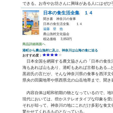
できる。お寺やお坊さんに興味がある人にはぜひ手に
日本の食生活全集 １４
聞き書 神奈川の食事
日本の食生活全集 １４
遠藤 登 他
農山漁村文化協会
税込価格 3,850円
商品詳細画面へ
港町から農山漁村に及ぶ、神奈川は山海の食に迫る
おすすめ度：
日本全国を網羅する農文協さんの「日本の食生活
海もあれば山もあり、港町もあれば古都もある...
黒岩氏の言だが、そんな神奈川県の食事を西洋文
県央の田園地帯や県西県北の山岳地帯まで、聞き
内容自体は昭和初期の物となっているので、地
現代においては、些かステレオタイプな印象を受
それが却って、神奈川の地にこれだけ多彩な食文
驚かせてくれるものとなっている。