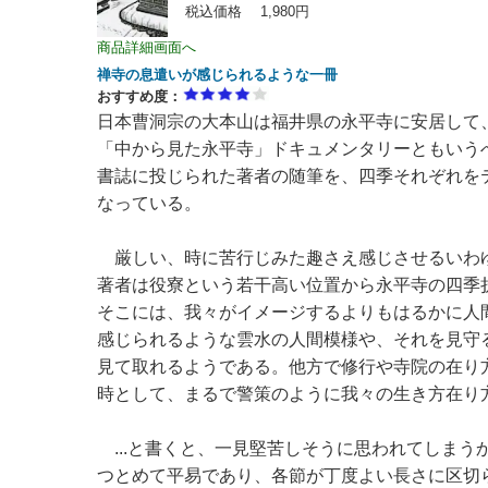
税込価格 1,980円
商品詳細画面へ
禅寺の息遣いが感じられるような一冊
おすすめ度：
日本曹洞宗の大本山は福井県の永平寺に安居して
「中から見た永平寺」ドキュメンタリーともいう
書誌に投じられた著者の随筆を、四季それぞれを
なっている。
厳しい、時に苦行じみた趣さえ感じさせるいわ
著者は役寮という若干高い位置から永平寺の四季
そこには、我々がイメージするよりもはるかに人
感じられるような雲水の人間模様や、それを見守
見て取れるようである。他方で修行や寺院の在り
時として、まるで警策のように我々の生き方在り
...と書くと、一見堅苦しそうに思われてしまう
つとめて平易であり、各節が丁度よい長さに区切