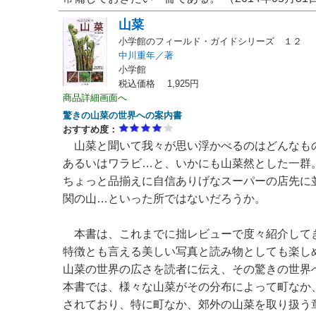
山菜
小学館のフィールド・ガイドシリーズ １２
中川重年／著
小学館
税込価格 1,925円
商品詳細画面へ
驚きの山菜の世界への案内書
おすすめ度：
山菜と聞いて我々が思い浮かべるのはどんなも
あるいはワラビ…と、いかにも山菜然とした一群
ちょっと品揃えに自信ありげなスーパーの店先に
関の山…といった所ではないだろうか。
本書は、これまでに拙レビューで度々紹介して
特徴とも言える美しい写真と読み物としても楽し
山菜の世界の広さを読者に伝え、その驚きの世界
本書では、様々な山菜がその分布によって町なか
されており、特に町なか、郊外の山菜を取り扱う