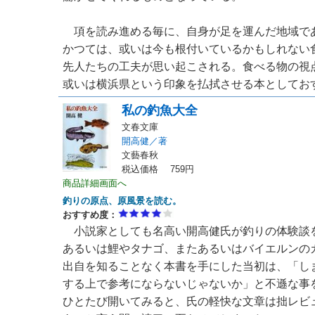
項を読み進める毎に、自身が足を運んだ地域で
かつては、或いは今も根付いているかもしれない
先人たちの工夫が思い起こされる。食べる物の視
或いは横浜県という印象を払拭させる本としておすす
私の釣魚大全
文春文庫
開高健／著
文藝春秋
税込価格 759円
商品詳細画面へ
釣りの原点、原風景を読む。
おすすめ度：
小説家としても名高い開高健氏が釣りの体験談
あるいは鯉やタナゴ、またあるいはバイエルンの
出自を知ることなく本書を手にした当初は、「し
する上で参考にならないじゃないか」と不遜な事
ひとたび開いてみると、氏の軽快な文章は拙レビ