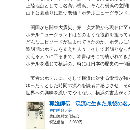
上陸地点としても名高い横浜。そんな横浜の玄関
山下公園通りに建つ老舗「ホテルニューグランド
開国から関東大震災、第二次大戦から現在に至
ホテルニューグランドはどのような役割を担って
どんなエピソードが生まれてきたのか。ホテルに
黎明期のホテルを支えた人々、そして老舗となっ
支える人々に至るまで、本書はそこで紡がれてき
ホテルを通じて横浜の、時には日本の歴史の一側
著者のホテルに、そして横浜に対する愛情が強
ゆったりとした時間の流れを読者に感じさせ、そ
世界への興味を惹いてやまない。横浜の書店がオスス
職漁師伝 渓流に生きた最後の名
戸門秀雄／著
農山漁村文化協会
税込価格 3,080円