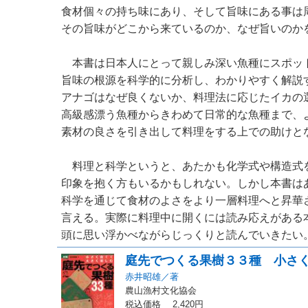
食材個々の持ち味にあり、そして旨味にある事は
その旨味がどこから来ているのか、なぜ旨いのか
本書は日本人にとって親しみ深い魚種にスポッ
旨味の根源を科学的に分析し、わかりやすく解説
アナゴはなぜ良くないか、料理法に応じたイカの
高級感漂う魚種からきわめて日常的な魚種まで、
素材の良さを引き出して料理をする上での助けと
料理と科学というと、あたかも化学式や構造式
印象を抱く方もいるかもしれない。しかし本書は
科学を通じて食材のよさをより一層料理へと昇華
言える。実際に料理中に開くには読み応えがある
頭に思い浮かべながらじっくりと読んでいきたい。 （
庭先でつくる果樹３３種 小さ
赤井昭雄／著
農山漁村文化協会
税込価格 2,420円