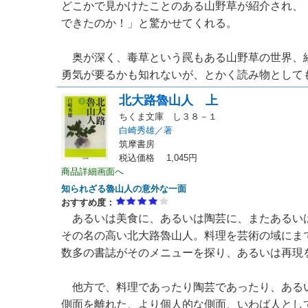
どこかで見かけたことのある山野草が紹介され、
できたのか！」と驚かせてくれる。
奥が深く、毒草という罠もある山野草の世界、
勇気が要るかも知れないが、とかく読み物としても、
北大路魯山人 上
ちくま文庫 し３８－１
白崎秀雄／著
筑摩書房
税込価格 1,045円
商品詳細画面へ
知られざる魯山人の意外な一面
おすすめ度：
あるいは美食に、あるいは陶芸に、またあるい
その名の高い北大路魯山人。料理を芸術の域にま
数多の書誌がそのメニューを探り、あるいは再現
他方で、料理であったり陶芸であったり、ある
側面を離れた、より個人的な側面、いわば人とし