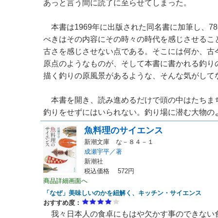
あっと言う間に読了に至らせてしまった。
本書は1969年に出版された同名書に加筆し、7
べきはその内容にその時々の時代を感じさせるこ
古さを感じさせない点である。そこには何か、古
原点のようなものが、そして本書に書かれる釣り
描く釣りの原風景があるような、そんな気がして
本書を開き、読み進めるだけで頭の中はたちま
釣りをせずにはいられない。釣り場に潜む大物のよう
魚料理のサイエンス
新潮文庫 な－８４－１
成瀬宇平／著
新潮社
税込価格 572円
商品詳細画面へ
「なぜ」美味しいのかを紐解く、キッチン・サイエンス
おすすめ度：
我々日本人の食卓にもはや欠かす事のできない