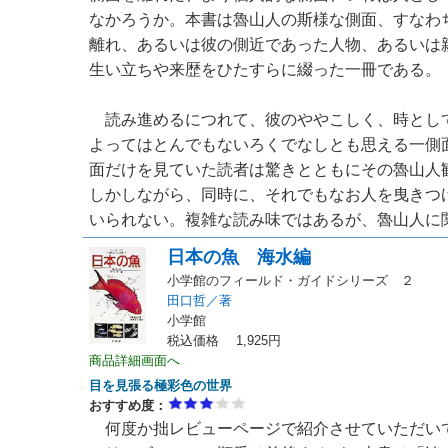
なかろうか。本書は魯山人の斯様な側面、すなわ
離れ、あるいは彼の側近であった人物、あるいは
生い立ちや来歴をひたすらに綴った一冊である。
読み進めるにつれて、彼のややこしく、時とし
よってはとんでもないろくでなしとも思える一側
面だけを見ていた読者は驚きとともにその魯山人
しかしながら、同時に、それでもなお人を曳きつ
いられない。複雑な読み味ではあるが、魯山人に関心
日本の魚 海水編
小学館のフィールド・ガイドシリーズ ２
田口哲／著
小学館
税込価格 1,925円
商品詳細画面へ
目を見張る極彩色の世界
おすすめ度：
何度か拙レビューページで紹介させていただい