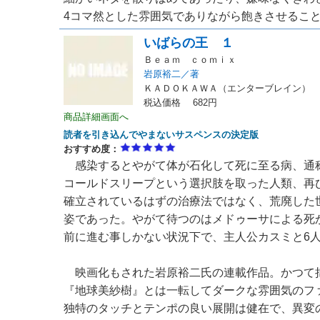
4コマ然とした雰囲気でありながら飽きさせること無
いばらの王 １
Ｂｅａｍ ｃｏｍｉｘ
岩原裕二／著
ＫＡＤＯＫＡＷＡ（エンターブレイン）
税込価格 682円
商品詳細画面へ
読者を引き込んでやまないサスペンスの決定版
おすすめ度：
感染するとやがて体が石化して死に至る病、通
コールドスリープという選択肢を取った人類、再
確立されているはずの治療法ではなく、荒廃した
姿であった。やがて待つのはメドゥーサによる死
前に進む事しかない状況下で、主人公カスミと6
映画化もされた岩原裕二氏の連載作品。かつて
『地球美紗樹』とは一転してダークな雰囲気のフ
独特のタッチとテンポの良い展開は健在で、異変