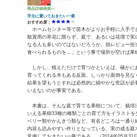
商品詳細画面へ
手元に置いておきたい一冊
おすすめ度：
ホームセンター等で苗木がよりお手軽に入手で
観賞用の草花に限らず、庭で、あるいは花壇で実
なる人も多いのではないだろうか。拙レビュー担
食べられるものを…」という事で場所が空けば果
しかし、植えただけで育つかといえば、確かに
育ってくれる木もある反面、しっかり面倒を見な
結果を望もうとすれば必然的に細やかな世話が必
いえないのが事実である。
本書は、そんな庭で育てる果樹について、栽培
いえる果樹33種の種類ごとの育て方をイラスト
ベリー類やかんきつ類など、有名どころは一通り
内容も読みやすい作りとなっている。実の成る庭
常備しておきたい一冊である。 （2014年05月31