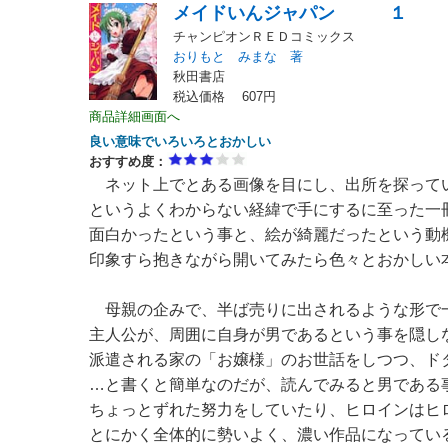
メイドいんジャパン １
チャンピオンＲＥＤコミックス
おりもと みまな 著
秋田書店
税込価格 607円
商品詳細画面へ
良い意味でいろいろとおかしい
おすすめ度：
ネット上でとある画像を目にし、出所を探って
というよくわからない経緯で手にするに至った一
面白かったという事と、絵が綺麗だったという動
印象すら抱きながら開いてみたら色々とおかしい
母親の企みで、半ば売りに出されるような形で
主人公が、周囲に自身が男であるという事を隠し
派遣される家の「お嬢様」のお世話をしつつ、ド
…と書くと簡単なのだが、読んでみると男である
ちょっとずれた努力をしていたり、ヒロインはヒ
とにかく全体的に勢いよく、濃い作品になってい