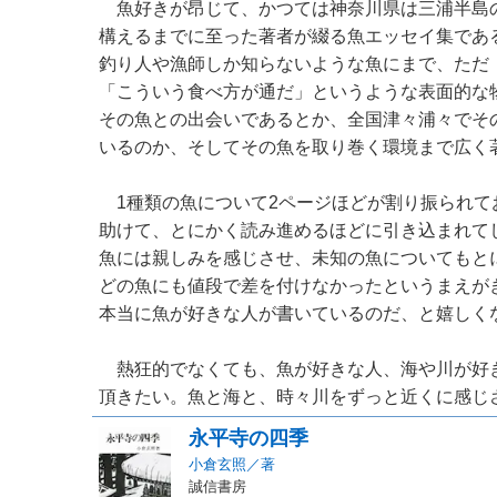
魚好きが昂じて、かつては神奈川県は三浦半島
構えるまでに至った著者が綴る魚エッセイ集であ
釣り人や漁師しか知らないような魚にまで、ただ
「こういう食べ方が通だ」というような表面的な
その魚との出会いであるとか、全国津々浦々でそ
いるのか、そしてその魚を取り巻く環境まで広く
1種類の魚について2ページほどが割り振られて
助けて、とにかく読み進めるほどに引き込まれて
魚には親しみを感じさせ、未知の魚についても
どの魚にも値段で差を付けなかったというまえが
本当に魚が好きな人が書いているのだ、と嬉しく
熱狂的でなくても、魚が好きな人、海や川が好
頂きたい。魚と海と、時々川をずっと近くに感じさせ
永平寺の四季
小倉玄照／著
誠信書房