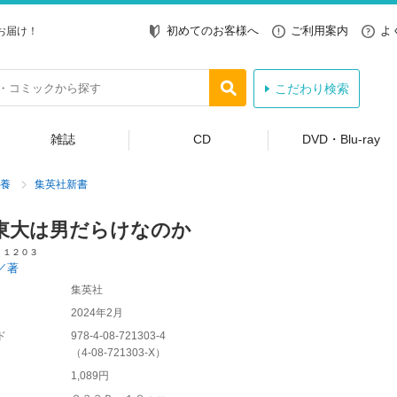
初めてのお客様へ
ご利用案内
よ
お届け！
こだわり検索
雑誌
CD
DVD・Blu-ray
養
集英社新書
東大は男だらけなのか
 １２０３
／著
集英社
2024年2月
ド
978-4-08-721303-4
（
4-08-721303-X
）
1,089円