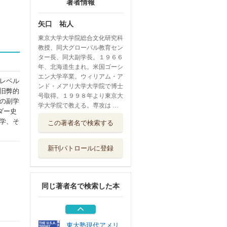
著者情報
矢口 祐人
東京大学大学院総合文化研究科
教授、同大グローバル教育セン
ター長、同大副学長。１９６６
年、北海道生まれ。米国ゴーシ
エン大学卒業。ウィリアム・ア
レベル
ンド・メアリ大学大学院で博士
旧弊的
号取得。１９９８年より東京大
の副学
学大学院で教える。専攻は …
ダー史
真珠湾を語る 歴
学、そ
この著者名で検索する
史・記憶・教育
東京大学出版会
新刊パトロールに登録
入門ハワイ・真珠
湾の記憶 もう...
明石書店
同じ著者名で検索した本
ハワイの歴史と文
化 悲劇と誇り...
中央公論新社
東大塾現代アメリ