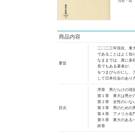
頁数・縦
商品内容
二〇二三年現在、東
であることはよく知
なままでは、真に多
要旨
長でもある著者が、
をつまびらかにし、
して日本社会のあり
序章 男だらけの現
第１章 東大は男が
第２章 女性のいな
目次
第３章 男のための
第４章 アメリカ名
第５章 東大のある
終章