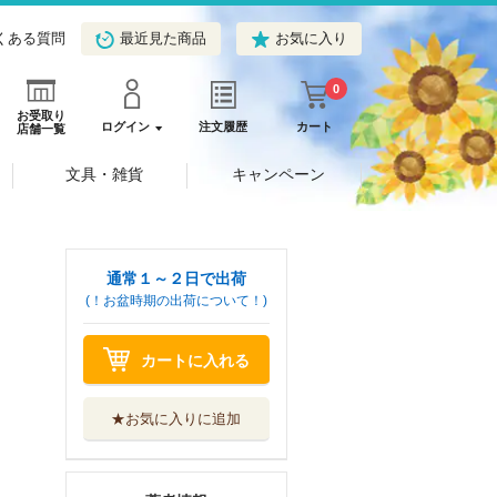
くある質問
最近見た商品
お気に入り
0
お受取り
ログイン
注文履歴
カート
店舗一覧
文具・雑貨
キャンペーン
通常１～２日で出荷
(！お盆時期の出荷について！)
カートに入れる
★お気に入りに追加