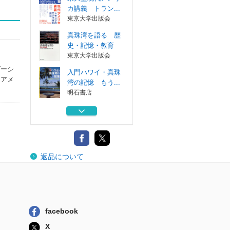
カ講義 トラン...
東京大学出版会
真珠湾を語る 歴
史・記憶・教育
東京大学出版会
ゴーシ
入門ハワイ・真珠
はアメ
湾の記憶 もう...
明石書店
ハワイの歴史と文
化 悲劇と誇り...
中央公論新社
東大塾現代アメリ
返品について
カ講義 トラン...
東京大学出版会
真珠湾を語る 歴
史・記憶・教育
東京大学出版会
facebook
入門ハワイ・真珠
X