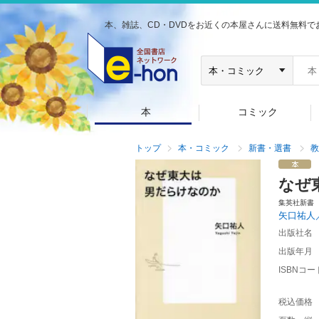
本、雑誌、CD・DVDをお近くの本屋さんに送料無料で
本
コミック
トップ
本・コミック
新書・選書
教
なぜ
集英社新書
矢口祐人
出版社名
出版年月
ISBNコー
税込価格