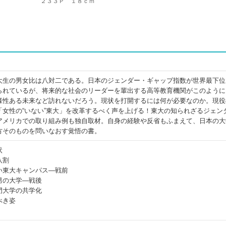
２３３Ｐ １８ｃｍ
大生の男女比は八対二である。日本のジェンダー・ギャップ指数が世界最下位
られているが、将来的な社会のリーダーを輩出する高等教育機関がこのように
様性ある未来など訪れないだろう。現状を打開するには何が必要なのか。現役
「女性の“いない”東大」を改革するべく声を上げる！東大の知られざるジェン
アメリカでの取り組み例も独自取材。自身の経験や反省もふまえて、日本の大
方そのものを問いなおす覚悟の書。
状
八割
い東大キャンパス―戦前
男の大学―戦後
門大学の共学化
べき姿