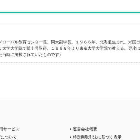
グローバル教育センター長、同大副学長。１９６６年、北海道生まれ。米国
リ大学大学院で博士号取得。１９９８年より東京大学大学院で教える。専攻
た当時に掲載されていたものです）
用サービス
運営会社概要
店について
特定商取引法に基づく表示