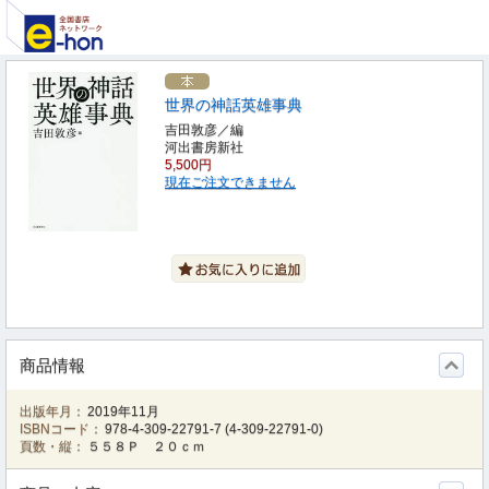
世界の神話英雄事典
吉田敦彦／編
河出書房新社
5,500円
現在ご注文できません
商品情報
出版年月：
2019年11月
ISBNコード：
978-4-309-22791-7
(
4-309-22791-0
)
頁数・縦：
５５８Ｐ ２０ｃｍ