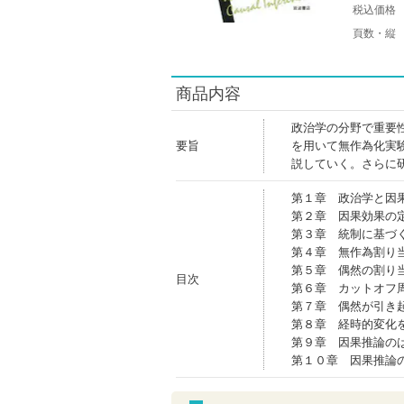
税込価格
頁数・縦
商品内容
政治学の分野で重要
要旨
を用いて無作為化実
説していく。さらに
第１章 政治学と因
第２章 因果効果の
第３章 統制に基づ
第４章 無作為割り
第５章 偶然の割り
目次
第６章 カットオフ
第７章 偶然が引き
第８章 経時的変化
第９章 因果推論の
第１０章 因果推論