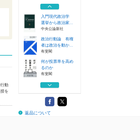
経済学・政治...
有斐閣
入門現代政治学
選挙から政治家...
中央公論新社
政治行動論 有権
者は政治を動か...
有斐閣
何が投票率を高め
るのか
有斐閣
自殺のない社会へ
治行動
経済学・政治...
教授を
有斐閣
入門現代政治学
返品について
選挙から政治家...
中央公論新社
政治行動論 有権
者は政治を動か...