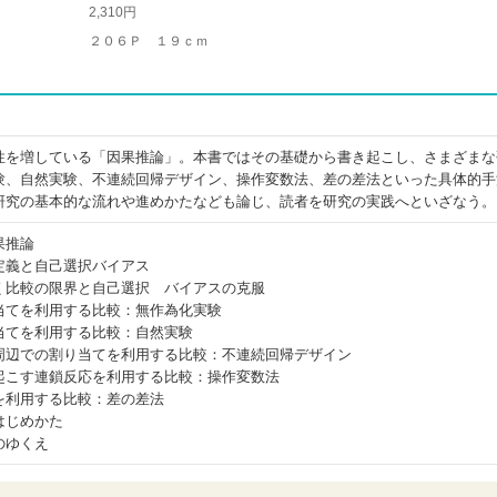
2,310円
２０６Ｐ １９ｃｍ
性を増している「因果推論」。本書ではその基礎から書き起こし、さまざまな
験、自然実験、不連続回帰デザイン、操作変数法、差の差法といった具体的手
研究の基本的な流れや進めかたなども論じ、読者を研究の実践へといざなう。
果推論
定義と自己選択バイアス
く比較の限界と自己選択 バイアスの克服
当てを利用する比較：無作為化実験
当てを利用する比較：自然実験
周辺での割り当てを利用する比較：不連続回帰デザイン
起こす連鎖反応を利用する比較：操作変数法
を利用する比較：差の差法
はじめかた
のゆくえ