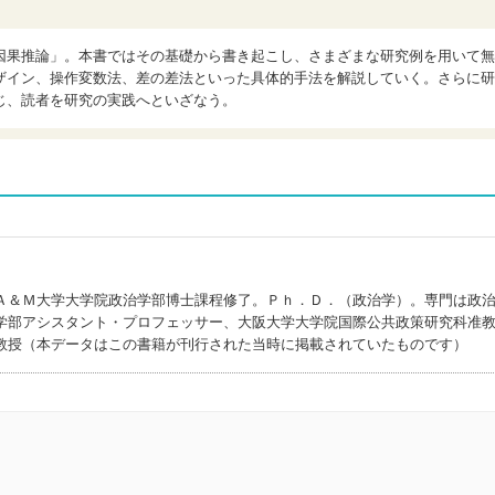
因果推論」。本書ではその基礎から書き起こし、さまざまな研究例を用いて無
ザイン、操作変数法、差の差法といった具体的手法を解説していく。さらに研
じ、読者を研究の実践へといざなう。
Ａ＆Ｍ大学大学院政治学部博士課程修了。Ｐｈ．Ｄ．（政治学）。専門は政
学部アシスタント・プロフェッサー、大阪大学大学院国際公共政策研究科准
教授（本データはこの書籍が刊行された当時に掲載されていたものです）