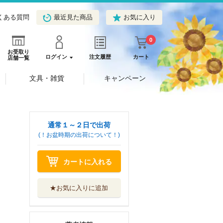
くある質問
最近見た商品
お気に入り
0
お受取り
ログイン
注文履歴
カート
店舗一覧
文具・雑貨
キャンペーン
通常１～２日で出荷
(！お盆時期の出荷について！)
カートに入れる
★お気に入りに追加