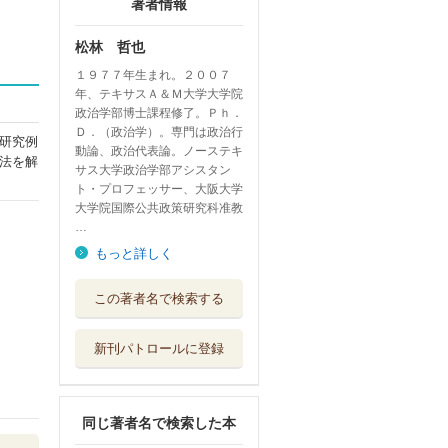
著者情報
松林 哲也
１９７７年生まれ。２００７
年、テキサスＡ＆Ｍ大学大学院
政治学部博士課程修了。Ｐｈ．
Ｄ．（政治学）。専門は政治行
研究例
動論、政治代表論。ノーステキ
法を解
サス大学政治学部アシスタン
ト・プロフェッサー、大阪大学
大学院国際公共政策研究科准教
…
もっと詳しく
政治行動論 有権
この著者名で検索する
者は政治を動か...
有斐閣
新刊パトロールに登録
何が投票率を高め
るのか
有斐閣
同じ著者名で検索した本
自殺のない社会へ