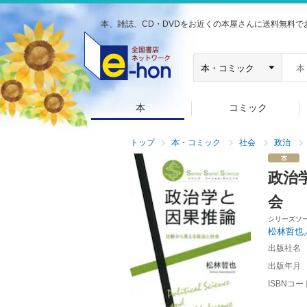
本、雑誌、CD・DVDをお近くの本屋さんに送料無料で
本
コミック
トップ
本・コミック
社会
政治
政治
会
シリーズソ
松林哲也
出版社名
出版年月
ISBNコー