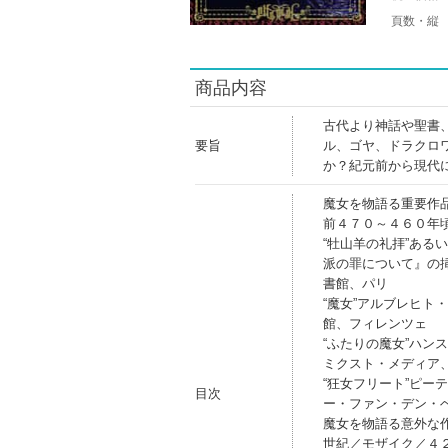
頁数・縦
商品内容
古代より神話や聖書
要旨
ル、ゴヤ、ドラクロ
か？紀元前から現代
魔女を物語る重要作
前４７０～４６０年
“牡山羊の礼拝”ある
派の罪について』の
書館、パリ
“魔女”アルブレヒト
館、フィレンツェ
“ふたりの魔女”ハン
ミクスト・メディア
“狂女フリート”ピー
目次
ー・ファン・デン・
魔女を物語る意外な
世紀／モザイク／４