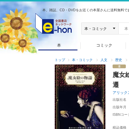
本、雑誌、CD・DVDをお近くの本屋さんに送料無料で
本
コミック
トップ
本・コミック
人文
歴史
魔女
遷
アリック
出版社名
出版年月
ISBNコー
税込価格