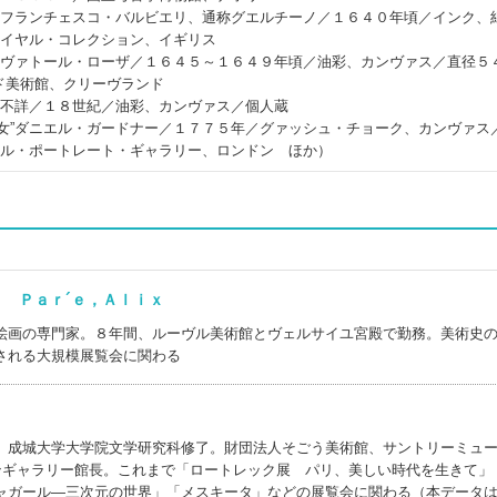
ニ・フランチェスコ・バルビエリ、通称グエルチーノ／１６４０年頃／インク、
ロイヤル・コレクション、イギリス
サルヴァトール・ローザ／１６４５～１６４９年頃／油彩、カンヴァス／直径５
ド美術館、クリーヴランド
者不詳／１８世紀／油彩、カンヴァス／個人蔵
魔女”ダニエル・ガードナー／１７７５年／グァッシュ・チョーク、カンヴァス
ナル・ポートレート・ギャラリー、ロンドン ほか）
) Ｐａｒ´ｅ，Ａｌｉｘ
絵画の専門家。８年間、ルーヴル美術館とヴェルサイユ宮殿で勤務。美術史
される大規模展覧会に関わる
。成城大学大学院文学研究科修了。財団法人そごう美術館、サントリーミュ
ョンギャラリー館長。これまで「ロートレック展 パリ、美しい時代を生きて」
ャガール―三次元の世界」「メスキータ」などの展覧会に関わる（本データ