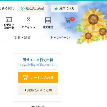
くある質問
最近見た商品
お気に入り
0
お受取り
ログイン
注文履歴
カート
店舗一覧
文具・雑貨
キャンペーン
通常１～２日で出荷
(！お盆時期の出荷について！)
カートに入れる
★お気に入りに追加