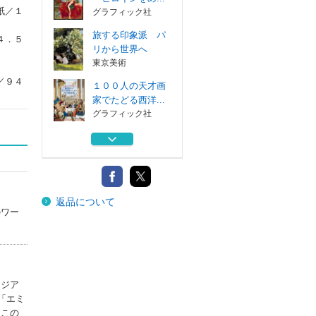
紙／１
グラフィック社
旅する印象派 パ
４．５
リから世界へ
東京美術
／９４
１００人の天才画
家でたどる西洋...
グラフィック社
ゴッホのプロヴァ
ンス便り 手紙...
マール社
心理療法家の情緒
返品について
的成熟 逆転移...
のワー
創元社
女傑の絵画の物語
ヒロインをめ...
グラフィック社
ージア
旅する印象派 パ
「エミ
リから世界へ
はこの