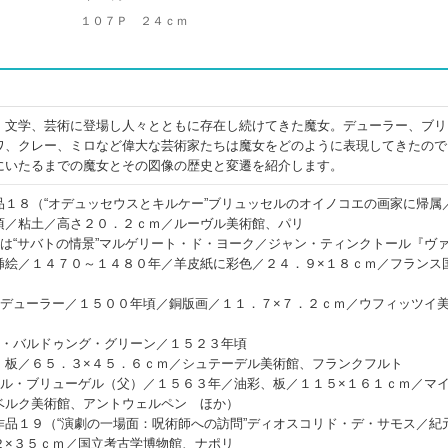
１０７Ｐ ２４ｃｍ
、文学、芸術に登場し人々とともに存在し続けてきた魔女。デューラー、ブリ
ワ、クレー、ミロなど偉大な芸術家たちは魔女をどのように表現してきたので
にいたるまでの魔女とその図像の歴史と変遷を紹介します。
品１８（“オデュッセウスとキルケー”ブリュッセルのオイノコエの画家に帰属
頃／粘土／高さ２０．２ｃｍ／ルーヴル美術館、パリ
いは“サバトの情景”マルゲリート・ド・ヨーク／ジャン・ティンクトール『ヴ
挿絵／１４７０～１４８０年／羊皮紙に彩色／２４．９×１８ｃｍ／フランス
・デューラー／１５００年頃／銅版画／１１．７×７．２ｃｍ／ウフィッツイ
ス・バルドゥング・グリーン／１５２３年頃
、板／６５．３×４５．６ｃｍ／シュテーデル美術館、フランクフルト
テル・ブリューゲル（父）／１５６３年／油彩、板／１１５×１６１ｃｍ／マ
ベルク美術館、アントウェルペン ほか）
作品１９（“演劇の一場面：呪術師への訪問”ディオスコリド・デ・サモス／紀
２×３５ｃｍ／国立考古学博物館、ナポリ