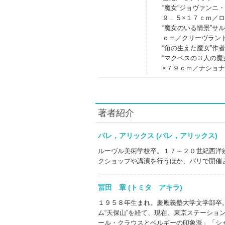
“魔女”ジョヴァン
９．５×１７ｃｍ／
“魔女のいる情景”
ｃｍ／クリーヴラン
“角の生えた魔女”作
“マクベスの３人の
×７９ｃｍ／ナショ
著者紹介
パレ，アリックス (パレ，アリックス
ルーヴル美術学校卒。１７～２０世紀西洋
クショップや講演を行うほか、パリで開催
冨田 章 (トミタ アキラ)
１９５８年生まれ。慶應義塾大学文学部卒
ム“天保山”を経て、現在、東京ステーシ
ール・クラウスとベルギーの印象派」「シ