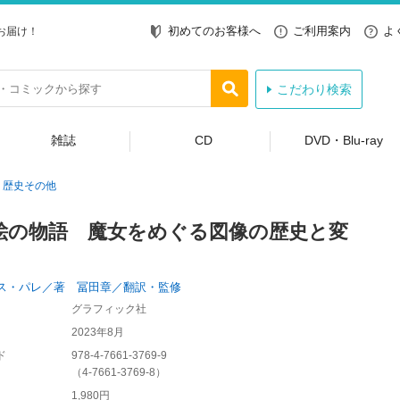
初めてのお客様へ
ご利用案内
よ
お届け！
こだわり検索
雑誌
CD
DVD・Blu-ray
歴史その他
絵の物語 魔女をめぐる図像の歴史と変
ス・パレ／著 冨田章／翻訳・監修
グラフィック社
2023年8月
ド
978-4-7661-3769-9
（
4-7661-3769-8
）
1,980円