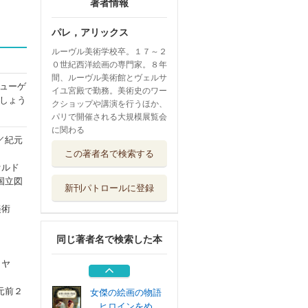
著者情報
パレ，アリックス
ルーヴル美術学校卒。１７～２
０世紀西洋絵画の専門家。８年
間、ルーヴル美術館とヴェルサ
ューゲ
イユ宮殿で勤務。美術史のワー
しょう
クショップや講演を行うほか、
パリで開催される大規模展覧会
に関わる
／紀元
１００人の天才画
この著者名で検索する
家でたどる西洋...
ァルド
グラフィック社
国立図
新刊パトロールに登録
ゴッホのプロヴァ
ンス便り 手紙...
美術
マール社
同じ著者名で検索した本
心理療法家の情緒
的成熟 逆転移...
イヤ
創元社
元前２
女傑の絵画の物語
ヒロインをめ...