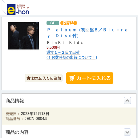
Ｐ ａｌｂｕｍ（初回盤Ｂ／Ｂｌｕ－ｒａ
ｙ Ｄｉｓｃ付）
ＫｉｎＫｉ Ｋｉｄｓ
5,500円
通常１～２日で出荷
(！お盆時期の出荷について！)
商品情報
発売日：
2023年12月13日
商品番号：
JECN-0804/5
商品の内容