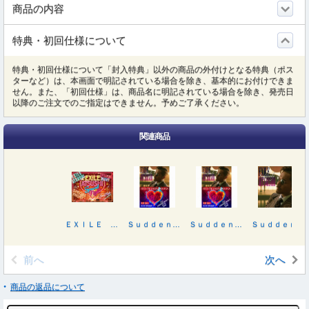
商品の内容
特典・初回仕様について
特典・初回仕様について「封入特典」以外の商品の外付けとなる特典（ポス
ターなど）は、本画面で明記されている場合を除き、基本的にお付けできま
せん。また、「初回仕様」は、商品名に明記されている場合を除き、発売日
以降のご注文でのご指定はできません。予めご了承ください。
関連商品
ＥＸＩＬＥ ＡＴＳＵＳＨＩ ＳＰＥＣＩＡＬ ＮＩＧＨＴ
Ｓｕｄｄｅｎｌｙ／ＲＥＤ ＳＯＵＬ ＢＬＵＥ ＤＲＡＧＯＮ（ＤＶＤ３枚付）
Ｓｕｄｄｅｎｌｙ／ＲＥＤ ＳＯＵＬ ＢＬＵＥ ＤＲＡＧＯＮ（Ｂｌｕ－ｒａｙ Ｄｉｓｃ３枚付）
Ｓｕｄｄｅｎｌｙ／ＲＥＤ ＳＯＵＬ ＢＬＵＥ ＤＲＡＧＯＮ
前へ
次へ
商品の返品について