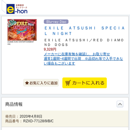
ＥＸＩＬＥ ＡＴＳＵＳＨＩ ＳＰＥＣＩＡ
Ｌ ＮＩＧＨＴ
ＥＸＩＬＥ ＡＴＳＵＳＨＩ／ＲＥＤ ＤＩＡＭＯ
(C)2020 AVEX ENTERTAINMENT
ＮＤ ＤＯＧＳ
INC.
9,328円
メーカーに在庫有無を確認し、お取り寄せ
通常1週間~4週間で出荷 ※品切れ等で入手できな
い場合もございます
商品情報
発売日：
2020年4月8日
商品番号：
RZXD-77128/9/B/C