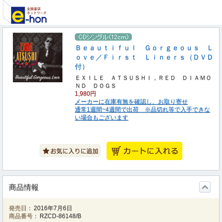
Ｂｅａｕｔｉｆｕｌ Ｇｏｒｇｅｏｕｓ Ｌ
ｏｖｅ／Ｆｉｒｓｔ Ｌｉｎｅｒｓ（ＤＶＤ
付）
ＥＸＩＬＥ ＡＴＳＵＳＨＩ，ＲＥＤ ＤＩＡＭＯ
ＮＤ ＤＯＧＳ
1,980円
メーカーに在庫有無を確認し、お取り寄せ
通常1週間~4週間で出荷 ※品切れ等で入手できな
い場合もございます
商品情報
発売日：
2016年7月6日
商品番号：
RZCD-86148/B