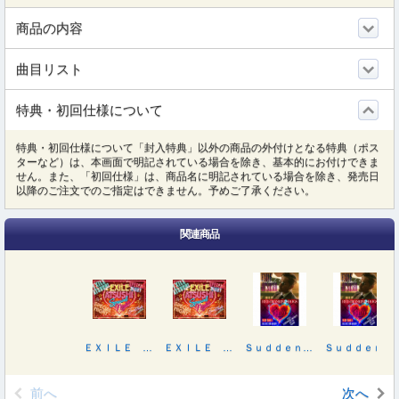
商品の内容
曲目リスト
特典・初回仕様について
特典・初回仕様について「封入特典」以外の商品の外付けとなる特典（ポス
ターなど）は、本画面で明記されている場合を除き、基本的にお付けできま
せん。また、「初回仕様」は、商品名に明記されている場合を除き、発売日
以降のご注文でのご指定はできません。予めご了承ください。
関連商品
ＥＸＩＬＥ ＡＴＳＵＳＨＩ ＳＰＥＣＩＡＬ ＮＩＧＨＴ
ＥＸＩＬＥ ＡＴＳＵＳＨＩ ＳＰＥＣＩＡＬ ＮＩＧＨＴ
Ｓｕｄｄｅｎｌｙ／ＲＥＤ ＳＯＵＬ ＢＬＵＥ ＤＲＡＧＯＮ（ＤＶＤ３枚付）
Ｓｕｄｄｅｎｌｙ／ＲＥＤ ＳＯＵＬ ＢＬＵＥ ＤＲＡＧＯＮ（Ｂｌｕ－ｒａｙ Ｄｉｓｃ３枚付）
前へ
次へ