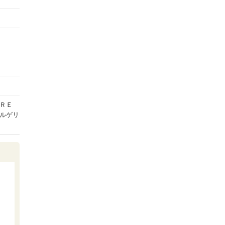
ＲＥ
ルゲリ