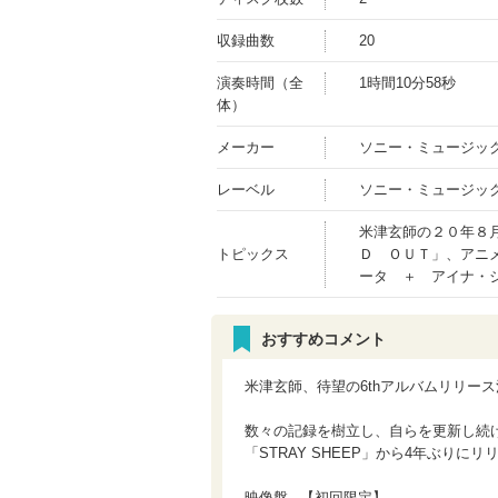
収録曲数
20
演奏時間（全
1時間10分58秒
体）
メーカー
ソニー・ミュージッ
レーベル
ソニー・ミュージッ
米津玄師の２０年８
トピックス
Ｄ ＯＵＴ」、アニ
ータ ＋ アイナ・
おすすめコメント
米津玄師、待望の6thアルバムリリー
数々の記録を樹立し、自らを更新し続け
「STRAY SHEEP」から4年ぶりに
映像盤_ 【初回限定】