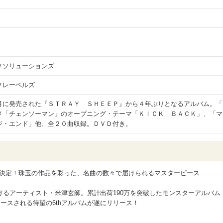
クソリューションズ
クレーベルズ
月に発売された『ＳＴＲＡＹ ＳＨＥＥＰ』から４年ぶりとなるアルバム。「
メ「チェンソーマン」のオープニング・テーマ「ＫＩＣＫ ＢＡＣＫ」、「マ
ジ・エンド」他、全２０曲収録。ＤＶＤ付き。
ス決定！珠玉の作品を彩った、名曲の数々で届けられるマスターピース
るアーティスト・米津玄師。累計出荷190万を突破したモンスターアルバム
リリースされる待望の6thアルバムが遂にリリース！