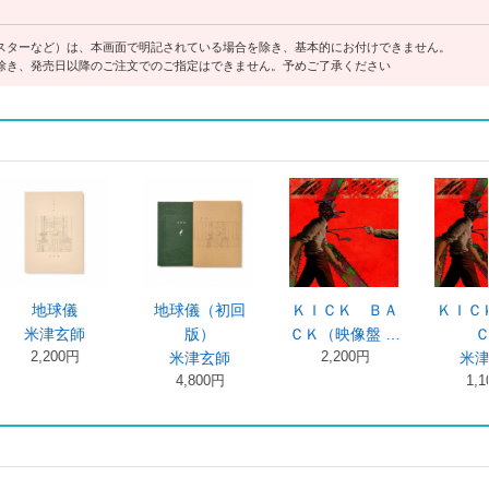
スターなど）は、本画面で明記されている場合を除き、基本的にお付けできません。
除き、発売日以降のご注文でのご指定はできません。予めご了承ください
儀
地球儀（初回
ＫＩＣＫ ＢＡ
ＫＩＣＫ ＢＡ
師
版）
ＣＫ（映像盤 …
ＣＫ
円
2,200円
米津玄師
米津玄師
4,800円
1,100円