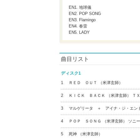
EN1. 地球儀
EN2. POP SONG
EN3. Flamingo
EN4. 春雷
EN5. LADY
曲目リスト
ディスク1
1
ＲＥＤ ＯＵＴ （米津玄師）
2
ＫＩＣＫ ＢＡＣＫ （米津玄師） Ｔ
3
マルゲリータ ＋ アイナ・ジ・エンド
4
ＰＯＰ ＳＯＮＧ （米津玄師） ソニ
5
死神 （米津玄師）