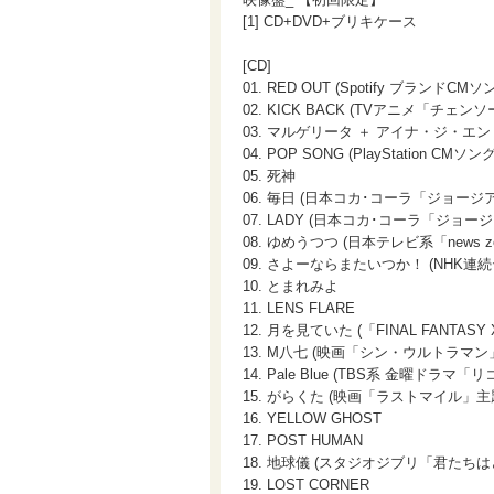
[1] CD+DVD+ブリキケース
[CD]
01. RED OUT (Spotify ブランドCMソ
02. KICK BACK (TVアニメ「チ
03. マルゲリータ ＋ アイナ・ジ・エン
04. POP SONG (PlayStation CMソング
05. 死神
06. 毎日 (日本コカ･コーラ「ジョージ
07. LADY (日本コカ･コーラ「ジョー
08. ゆめうつつ (日本テレビ系「news z
09. さよーならまたいつか！ (NHK
10. とまれみよ
11. LENS FLARE
12. 月を見ていた (「FINAL FANTAS
13. M八七 (映画「シン・ウルトラマン
14. Pale Blue (TBS系 金曜ドラマ
15. がらくた (映画「ラストマイル」主
16. YELLOW GHOST
17. POST HUMAN
18. 地球儀 (スタジオジブリ「君たち
19. LOST CORNER