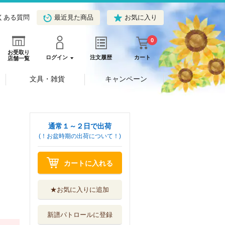
くある質問
最近見た商品
お気に入り
0
お受取り
ログイン
注文履歴
カート
店舗一覧
文具・雑貨
キャンペーン
通常１～２日で出荷
(！お盆時期の出荷について！)
カートに入れる
★お気に入りに追加
新譜パトロールに登録