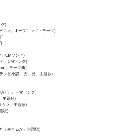
ング)
ェンソーマン」オープニング・テーマ)
ド
)
ア」CMソング)
ジア」CMソング)
ero」テーマ曲)
連続テレビ小説「虎に翼」主題歌)
Y XVI 」テーマソング)
」主題歌)
「リコカツ」主題歌)
題歌)
はどう生きるか」主題歌)