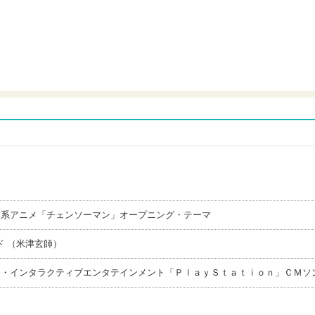
Ｘ系アニメ「チェンソーマン」オープニング・テーマ
 （米津玄師）
ー・インタラクティブエンタテインメント「ＰｌａｙＳｔａｔｉｏｎ」ＣＭソ