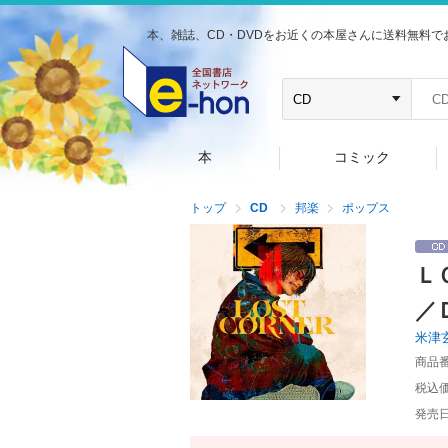
本、雑誌、CD・DVDをお近くの本屋さんに送料無料で
本
コミック
トップ
CD
邦楽
ポップス
Ｌ
／
米津
商品
税込
発売