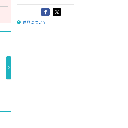
返品について
Ｍ八七（映像
Ｍ八七
Ｐａｌｅ Ｂｌ
ＳＴ
盤）
米津玄師
ｕｅ
ＨＥ
1,210円
米津玄師
米津玄師
1,980円
1,210円