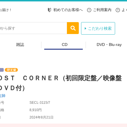
初めてのお客様へ
ご利用案内
よ
お届け！
こだわり検索
雑誌
CD
DVD・Blu-ray
ＯＳＴ ＣＯＲＮＥＲ（初回限定盤／映像盤
ＤＶＤ付）
玄師
番号
SECL-3115/7
価格
8,910円
日
2024年8月21日