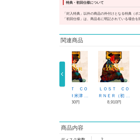
特典・初回仕様について
「封入特典」以外の商品の外付けとなる特典（ポ
「初回仕様」は、商品名に明記されている場合を
関連商品
ｌａｚｍａ／
ＬＯＳＴ ＣＯ
ＬＯＳＴ ＣＯ
地球
ＯＷ ＡＮ …
ＲＮＥＲ米津 …
ＲＮＥＲ（初 …
米津玄
1,100円
3,630円
8,910円
2,200
商品内容
ディスク枚数
2