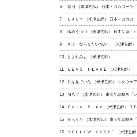
6
毎日 （米津玄師） 日本・コカコーラ
7
ＬＡＤＹ （米津玄師） 日本・コカコ
8
ゆめうつつ （米津玄師） ＮＴＶ系「
9
さよーならまたいつか！ （米津玄師）
10
とまれみよ （米津玄師）
11
ＬＥＮＳ ＦＬＡＲＥ （米津玄師）
12
月を見ていた （米津玄師） スクウェ
13
Ｍ八七 （米津玄師） 東宝配給映画「
14
Ｐａｌｅ Ｂｌｕｅ （米津玄師） Ｔ
15
がらくた （米津玄師） 東宝配給映画
16
ＹＥＬＬＯＷ ＧＨＯＳＴ （米津玄師